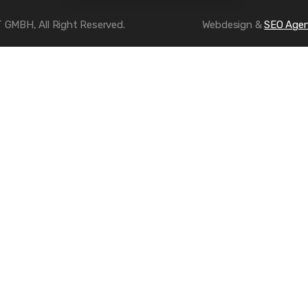
MBH, All Right Reserved.
Webdesign &
SEO Agen